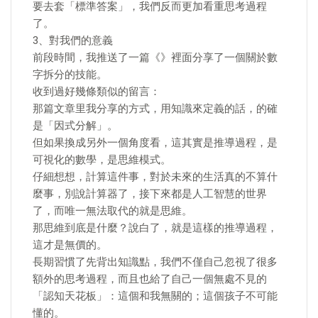
要去套「標準答案」，我們反而更加看重思考過程
了。
3、對我們的意義
前段時間，我推送了一篇《》裡面分享了一個關於數
字拆分的技能。
收到過好幾條類似的留言：
那篇文章里我分享的方式，用知識來定義的話，的確
是「因式分解」。
但如果換成另外一個角度看，這其實是推導過程，是
可視化的數學，是思維模式。
仔細想想，計算這件事，對於未來的生活真的不算什
麼事，別說計算器了，接下來都是人工智慧的世界
了，而唯一無法取代的就是思維。
那思維到底是什麼？說白了，就是這樣的推導過程，
這才是無價的。
長期習慣了先背出知識點，我們不僅自己忽視了很多
額外的思考過程，而且也給了自己一個無處不見的
「認知天花板」：這個和我無關的；這個孩子不可能
懂的。