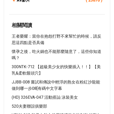
Av影片
( 23870 )
相關閱讀
王者榮耀：當你在抱怨打野不來幫忙的時候，請反
思這四點是否具備
懷孕之後，吃火鍋也不能那麼隨意了，這些你知道
嗎？
300NTK-712 【超級美少女的快樂插入！！】【美
乳&柔軟饅頭穴】
JJBB-008 嘗試和傳說中輕浮的熟女在粉紅沙龍能
做到哪一步08[有碼中文字幕
(HD) 326EVA-047 活動搭訕 泳裝美女
520夫妻聯誼俱樂部