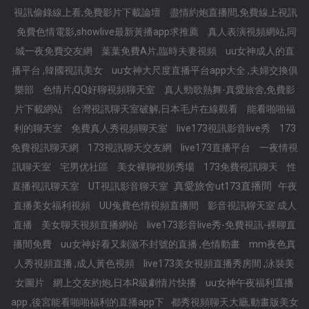
視訊偷錄線上看,免費影片下載論壇
盡情約炮直播間,免費線上視訊
免費色情電影,showlive最新黃播app求推薦
真人表演視頻網站,同
城一夜免費交友網
葉葉免費A片,臨時夫妻視頻
uu女神成人的直
播平台 ,韓國視訊美女
uu女神大尺度直播平台app大全 ,夫婦交換俱
樂部
色情片,QQ好聊視頻聊天室
真人勁歌熱舞-真愛旅舍,免費影
片下載網站
台灣視訊聊天室破解,日本毛片在線觀看
能看啪啪福
利的聊天室
免費真人秀視頻聊天室
live173視訊影音live秀
173
免費視訊聊天網
173視訊聊天交友網
live173直播平台
一夜情視
訊聊天室
宅男优社區
美女裸聊視頻秀場
173免費視訊聊天
性
真愛旅舍ut173直播間
直播視訊聊天室
UT視訊影音聊天室
午夜
直播美女福利視頻
UU兔費色情視頻直播間
影音視訊聊天室 成人
直播
美女聊天視頻直播網站
live173影音live秀-免費視訊-裸聊直
播間免費
uu女神好看又刺激不封號的直播 ,色情動畫
mm夜色真
人秀視頻直播 ,成人黃色視頻
live173美女視頻直播秀房間 ,泳裝美
女圖片
網上交友約炮,日本R級劇情片快播
uu女神午夜福利直播
app ,後宮能看啪啪福利的直播app下
都秀視頻聊天大廳,動畫版美女