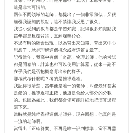
耳朵，不再用心，而是用那些「套話」來感受音樂，
這是非常可惜的。
兩個不同領域的老師，都提出了一個非常類似，又很
顛覆我認知的觀點，這不禁讓我反思了很久。
我從小受到的教育都是學習知識，記得很多知識點我
當年都是反覆背誦，直到爛熟於心。
不過有時的確會出現，以為背出來知識、背出來中心
思想了，就是理解這個概念或者這篇文章了。
記得當年，我高中有個「奇葩」物理老師，他的考試
都是開卷的，計算也都可以使用計算器，從來一副不
在乎我們是否把概念背出來的樣子。
那考試考什麼呢？考的是推導過程。
我記得很清楚，當年他是唯一的老師，即使最終答案
是錯的，推導過程正確，他還是會給大部分的分數
的。也因為如此，我們都會儘可能詳細地把演算過程
寫下來。
當時就是純粹覺得這個老師好，現在回想，他真的是
一流的老師啊。
當得出「正確答案」不再是唯一評判標準，當不再需