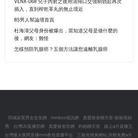
VENX-068 兒子內射之後用清掃口交強制勃起再次
插入，直到榨乾睪丸的無止境近
85男人幫論壇首頁
杜海濤父母身份被爆出，當知道父母是做什麼的
後，網友：難怪
怎樣預防乳腺癌？五個方法讓您遠離乳腺癌
同城寂寞男女交友網
mmbox視訊網
真愛旅舍聊天室-摳摳視頻
秀
台灣UU直播官網
真愛旅舍官網
約砲聊天室
線上a片直播王,
台灣最火夜間直播mm夜色直播平台
三級色情黃網站,洪爺免費a片