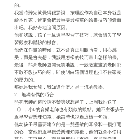
的。
我當時聽完就覺得很驚訝，按理說作為自己本身就是
繪本作家，肯定會把最重要最精華的繪畫技巧傾囊而
出吧。我好奇地追問原因。
他和我說，孩子一旦過早學習了技巧，就會錯失了學
習觀察和體驗的機會。
他們在作畫的時候，就不會真正用眼睛看，用心感
受，而是會去想，我該用怎樣的技巧畫出怎樣的畫。
最後，熊亮老師還開玩笑地說，一般教畫畫的老師都
不敢不教技巧的呀，即使明白這個道理也扛不住家長
的壓力的。
那她是我女兒，我知道什麼才是一流的教學。
2、無獨有偶的巧合
熊亮老師的這段話不禁讓我想起了，上周我推送了
《》，小D的音樂老師也有類似的觀點。她不主張孩子
過早學習樂理知識，她當時也說過這樣一句話。
低幼孩子最需要建立的是一雙靈敏的耳朵和一顆打開
的心，當他們過早接受樂理知識後，他們就會不使用