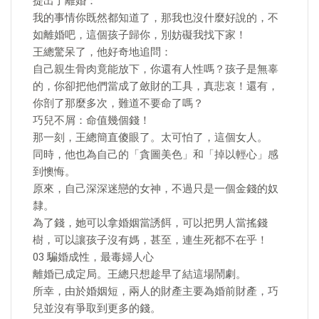
提出了離婚：
我的事情你既然都知道了，那我也沒什麼好說的，不
如離婚吧，這個孩子歸你，別妨礙我找下家！
王總驚呆了，他好奇地追問：
自己親生骨肉竟能放下，你還有人性嗎？孩子是無辜
的，你卻把他們當成了斂財的工具，真悲哀！還有，
你剖了那麼多次，難道不要命了嗎？
巧兒不屑：命值幾個錢！
那一刻，王總簡直傻眼了。太可怕了，這個女人。
同時，他也為自己的「貪圖美色」和「掉以輕心」感
到懊悔。
原來，自己深深迷戀的女神，不過只是一個金錢的奴
隸。
為了錢，她可以拿婚姻當誘餌，可以把男人當搖錢
樹，可以讓孩子沒有媽，甚至，連生死都不在乎！
03 騙婚成性，最毒婦人心
離婚已成定局。王總只想趁早了結這場鬧劇。
所幸，由於婚姻短，兩人的財產主要為婚前財產，巧
兒並沒有爭取到更多的錢。