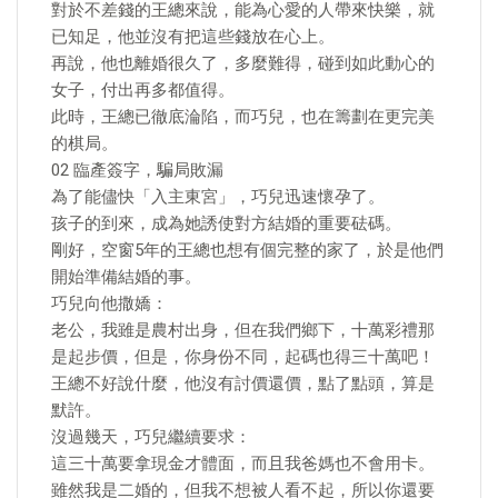
對於不差錢的王總來說，能為心愛的人帶來快樂，就
已知足，他並沒有把這些錢放在心上。
再說，他也離婚很久了，多麼難得，碰到如此動心的
女子，付出再多都值得。
此時，王總已徹底淪陷，而巧兒，也在籌劃在更完美
的棋局。
02 臨產簽字，騙局敗漏
為了能儘快「入主東宮」，巧兒迅速懷孕了。
孩子的到來，成為她誘使對方結婚的重要砝碼。
剛好，空窗5年的王總也想有個完整的家了，於是他們
開始準備結婚的事。
巧兒向他撒嬌：
老公，我雖是農村出身，但在我們鄉下，十萬彩禮那
是起步價，但是，你身份不同，起碼也得三十萬吧！
王總不好說什麼，他沒有討價還價，點了點頭，算是
默許。
沒過幾天，巧兒繼續要求：
這三十萬要拿現金才體面，而且我爸媽也不會用卡。
雖然我是二婚的，但我不想被人看不起，所以你還要