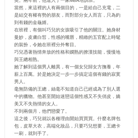
英。兩年前，他進入了一家MBA培訓班。
當然，來這裡的人有兩個目的，一是給自己充電，二
是結交有權有勢的朋友，而對部分女人而言，只為釣
到有錢的金龜婿。
在班裡，有個叫巧兒的女孩吸引了他的關注。她身材
曼妙，皮膚白皙，性感的嘴唇，精緻的五官配上時髦
的裝扮，令她在班裡分外奪目。
巧兒憑著熱情奔放的性格和嫻熟的撩漢技能，慢慢地
與王總相熟。
她了解到這個男人離異，有一個女兒歸女方撫養，年
薪上百萬。於是她決定一步一步搞定這個有錢的寂寞
男人。
毫無防備的王總，絲毫不知道自己已經成為了別人選
中的獵物。他甚至開始迷戀這個性感又不失俏皮，嬌
美又不失熱情的女人。
不到兩個月，他們戀愛了。
這之後，巧兒就以各種理由開始買買買。什麼名牌包
包，皮草大衣，高端化妝品，只要巧兒想要，王總卡
一刷，就到手了。