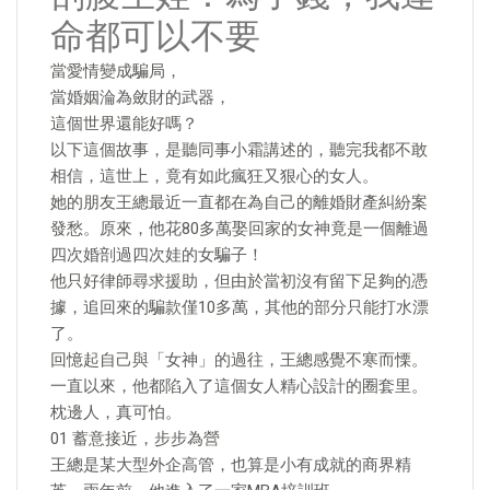
命都可以不要
當愛情變成騙局，
當婚姻淪為斂財的武器，
這個世界還能好嗎？
以下這個故事，是聽同事小霜講述的，聽完我都不敢
相信，這世上，竟有如此瘋狂又狠心的女人。
她的朋友王總最近一直都在為自己的離婚財產糾紛案
發愁。原來，他花80多萬娶回家的女神竟是一個離過
四次婚剖過四次娃的女騙子！
他只好律師尋求援助，但由於當初沒有留下足夠的憑
據，追回來的騙款僅10多萬，其他的部分只能打水漂
了。
回憶起自己與「女神」的過往，王總感覺不寒而慄。
一直以來，他都陷入了這個女人精心設計的圈套里。
枕邊人，真可怕。
01 蓄意接近，步步為營
王總是某大型外企高管，也算是小有成就的商界精