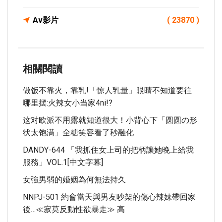
Av影片
( 23870 )
相關閱讀
做饭不靠火，靠乳!「惊人乳量」眼睛不知道要往
哪里摆:火辣女小当家4ni!?
这对欧派不用露就知道很大！小背心下「圆圆の形
状太饱满」全糖笑容看了秒融化
DANDY-644 「我抓住女上司的把柄讓她晚上給我
服務」VOL.1[中文字幕]
女強男弱的婚姻為何無法持久
NNPJ-501 約會當天與男友吵架的傷心辣妹帶回家
後…≪寂莫反動性欲暴走≫ 高