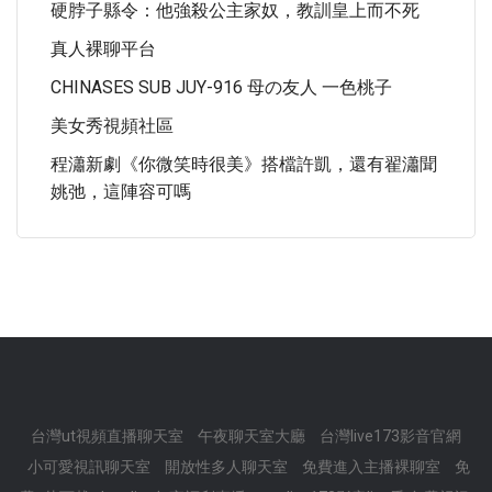
硬脖子縣令：他強殺公主家奴，教訓皇上而不死
真人裸聊平台
CHINASES SUB JUY-916 母の友人 一色桃子
美女秀視頻社區
程瀟新劇《你微笑時很美》搭檔許凱，還有翟瀟聞
姚弛，這陣容可嗎
台灣ut視頻直播聊天室
午夜聊天室大廳
台灣live173影音官網
小可愛視訊聊天室
開放性多人聊天室
免費進入主播裸聊室
免