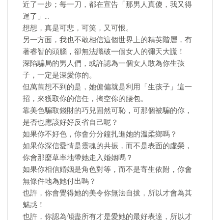
近了一步；每一刀，都在宣告「那男人真傻，我又得
逞了」…
想想，真是可悲，可笑，又可恨。
另一方面，我也不敢相信這個世界上的精英階層，有
著睿智的頭腦，卻無法識破一個女人的彌天大謊！
深陷騙局的男人們，或許認為一個女人敢為你生孩
子，一定是深愛你的。
但萬萬想不到的是，她偏偏就是利用「生孩子」這一
招，來獲取你的信任，掏空你的腰包。
靠美色騙取錢財的巧兒固然可恥，可那個被騙的你，
是否也應該好好反省自己呢？
如果你不好色，你會分分鐘扎進她的溫柔鄉嗎？
如果你深信愛情是靈魂的共振，而不是表面的虛榮，
你會那麼草率地帶她走入婚姻嗎？
如果你相信婚姻是角色對等，而不是寄生依附，你會
無條件地為她付出嗎？
也許，你會覺得她的美令你無法自拔，所以才會為其
魅惑！
也許，你認為傾盡所有才是愛她的最好表達，所以才