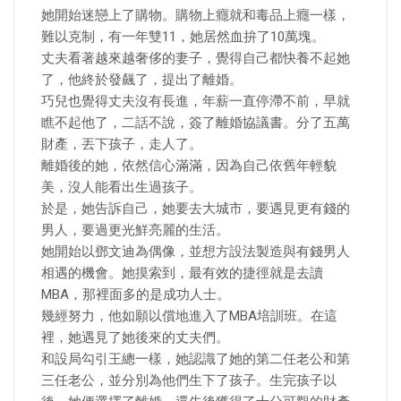
她開始迷戀上了購物。購物上癮就和毒品上癮一樣，
難以克制，有一年雙11，她居然血拚了10萬塊。
丈夫看著越來越奢侈的妻子，覺得自己都快養不起她
了，他終於發飆了，提出了離婚。
巧兒也覺得丈夫沒有長進，年薪一直停滯不前，早就
瞧不起他了，二話不說，簽了離婚協議書。分了五萬
財產，丟下孩子，走人了。
離婚後的她，依然信心滿滿，因為自己依舊年輕貌
美，沒人能看出生過孩子。
於是，她告訴自己，她要去大城市，要遇見更有錢的
男人，要過更光鮮亮麗的生活。
她開始以鄧文迪為偶像，並想方設法製造與有錢男人
相遇的機會。她摸索到，最有效的捷徑就是去讀
MBA，那裡面多的是成功人士。
幾經努力，他如願以償地進入了MBA培訓班。在這
裡，她遇見了她後來的丈夫們。
和設局勾引王總一樣，她認識了她的第二任老公和第
三任老公，並分別為他們生下了孩子。生完孩子以