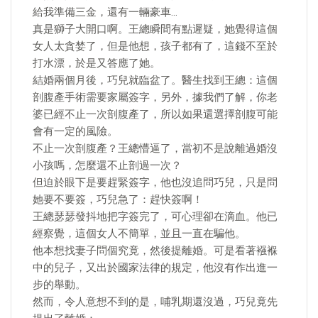
給我準備三金，還有一輛豪車…
真是獅子大開口啊。王總瞬間有點遲疑，她覺得這個
女人太貪婪了，但是他想，孩子都有了，這錢不至於
打水漂，於是又答應了她。
結婚兩個月後，巧兒就臨盆了。醫生找到王總：這個
剖腹產手術需要家屬簽字，另外，據我們了解，你老
婆已經不止一次剖腹產了，所以如果還選擇剖腹可能
會有一定的風險。
不止一次剖腹產？王總懵逼了，當初不是說離過婚沒
小孩嗎，怎麼還不止剖過一次？
但迫於眼下是要趕緊簽字，他也沒追問巧兒，只是問
她要不要簽，巧兒急了：趕快簽啊！
王總瑟瑟發抖地把字簽完了，可心理卻在滴血。他已
經察覺，這個女人不簡單，並且一直在騙他。
他本想找妻子問個究竟，然後提離婚。可是看著襁褓
中的兒子，又出於國家法律的規定，他沒有作出進一
步的舉動。
然而，令人意想不到的是，哺乳期還沒過，巧兒竟先