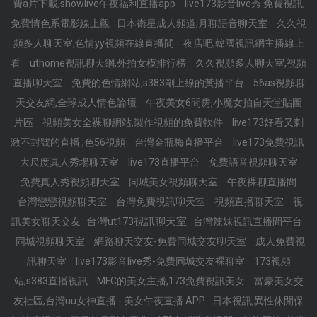
費a片下載,showlive午夜福利直播app
live173影音live秀 免費視訊,
免費情色系電影線上觀
日本衛星成人頻道,月聊語音聊天室
久久視
頻多人聊天室,色情yy視頻在線直播間
夜店吧,韓國視訊網主播線上
看
uthome視訊聊天網,外拍女模排行榜
久久視頻多人聊天室,視頻
直播聊天室
免費的色情網站,s383剛上線的黃播平台
56as視頻聊
天交友網,全球成人情色論壇
午夜美女6間房,小魔女拍自天堂貼圖
片區
視頻美女全裸聊網站,製作視頻的免費軟件
live173好看又刺
激不封號的直播 ,色56視頻
台灣金瓶梅直播平台
live173免費視訊
大尺度真人秀場聊天室
live173直播平台
免費語音視頻聊天室
免費真人秀視頻聊天室
同城美女視頻聊天室
午夜裸聊直播間
台灣戀戀視頻聊天室
台灣免費視訊聊天室
視頻直播聊天室
視
台灣ut173視訊聊天室
訊美女聊天交友
台灣辣妹視訊直播間平台
同城視頻聊天室
網路聊天交友-免費同城交友聊天室
成人免費視
訊聊天室
live173影音live秀-免費同城交友裸聊室
173視頻
站,s383直播視訊
MFC的美女主播,173免費視訊美女
富豪美女交
友社區,台灣uu女神直播 - 美女午夜直播 APP
日本視訊,異性休閒保