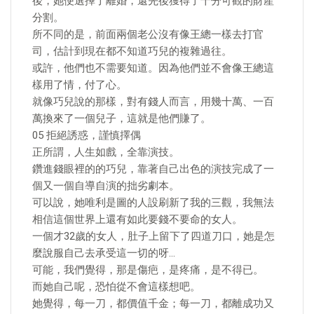
後，她便選擇了離婚，還先後獲得了十分可觀的財產
分割。
所不同的是，前面兩個老公沒有像王總一樣去打官
司，估計到現在都不知道巧兒的複雜過往。
或許，他們也不需要知道。因為他們並不會像王總這
樣用了情，付了心。
就像巧兒說的那樣，對有錢人而言，用幾十萬、一百
萬換來了一個兒子，這就是他們賺了。
05 拒絕誘惑，謹慎擇偶
正所謂，人生如戲，全靠演技。
鑽進錢眼裡的的巧兒，靠著自己出色的演技完成了一
個又一個自導自演的拙劣劇本。
可以說，她唯利是圖的人設刷新了我的三觀，我無法
相信這個世界上還有如此要錢不要命的女人。
一個才32歲的女人，肚子上留下了四道刀口，她是怎
麼說服自己去承受這一切的呀…
可能，我們覺得，那是傷疤，是疼痛，是不得已。
而她自己呢，恐怕從不會這樣想吧。
她覺得，每一刀，都價值千金；每一刀，都離成功又