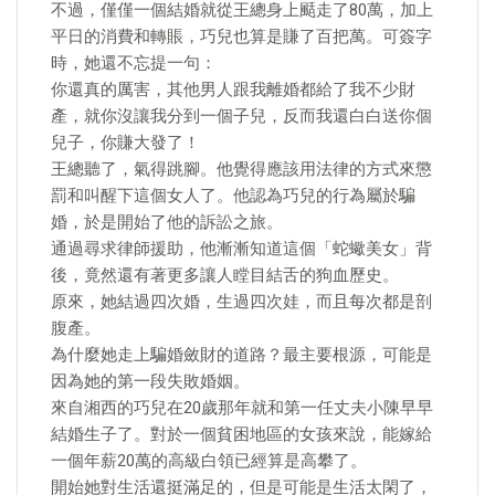
不過，僅僅一個結婚就從王總身上颳走了80萬，加上
平日的消費和轉賬，巧兒也算是賺了百把萬。可簽字
時，她還不忘提一句：
你還真的厲害，其他男人跟我離婚都給了我不少財
產，就你沒讓我分到一個子兒，反而我還白白送你個
兒子，你賺大發了！
王總聽了，氣得跳腳。他覺得應該用法律的方式來懲
罰和叫醒下這個女人了。他認為巧兒的行為屬於騙
婚，於是開始了他的訴訟之旅。
通過尋求律師援助，他漸漸知道這個「蛇蠍美女」背
後，竟然還有著更多讓人瞠目結舌的狗血歷史。
原來，她結過四次婚，生過四次娃，而且每次都是剖
腹產。
為什麼她走上騙婚斂財的道路？最主要根源，可能是
因為她的第一段失敗婚姻。
來自湘西的巧兒在20歲那年就和第一任丈夫小陳早早
結婚生子了。對於一個貧困地區的女孩來說，能嫁給
一個年薪20萬的高級白領已經算是高攀了。
開始她對生活還挺滿足的，但是可能是生活太閑了，