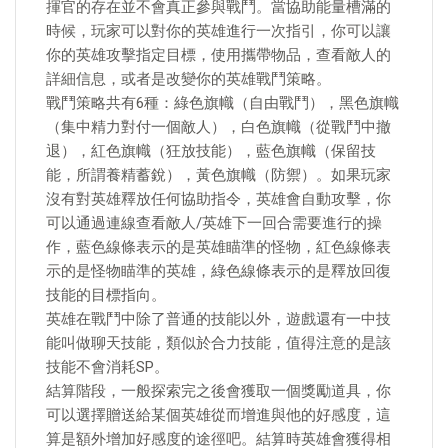
揮官的存在並不會真正參與戰鬥。當協助能量槽滿的
時候，玩家可以對你的英雄進行一次指引，你可以讓
你的英雄攻擊指定目標，使用攜帶物品，查看敵人的
詳細信息，或者是改變你的英雄戰鬥策略。
戰鬥策略共有6種：綠色旗幟（自由戰鬥），黑色旗幟
（集中精力對付一個敵人），白色旗幟（從戰鬥中撤
退），紅色旗幟（狂放技能），藍色旗幟（保留技
能，所謂養精蓄銳），黃色旗幟（防禦）。如果玩家
沒有對英雄釋放任何協助指令，英雄會自動攻擊，你
可以通過連線查看敵人/英雄下一回合需要進行的操
作，藍色線條表示的是英雄瞄準的怪物，紅色線條表
示的是怪物瞄準的英雄，綠色線條表示的是釋放回復
技能的目標指向。
英雄在戰鬥中除了普通的技能以外，遊戲還有一中技
能叫做聊天技能，類似於合力技能，值得注意的是該
技能不會消耗SP。
結算階段，一般探索完之後會獲取一個獎勵道具，你
可以選擇贈送給某個英雄從而增進與他的好感度，這
算是額外增加好感度的途徑吧。結算時英雄會獲得相