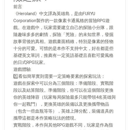
前言
《Heroland》中文譯為英雄島，是由FURYU
Corporation製作的一款像素卡通風格的冒險RPG遊
戲。在遊戲中，玩家需要建立自己的探險小分隊，跟
隨趣味多多的劇情，探險「兇險」的未知世界，發掘
故事背後的真相。遊戲畫面精緻，特別是像素的怪物
十分的可愛。可惜的是本作不支持中文，好在都是些
基礎英文單詞，推薦有一定英語基礎且喜歡可愛風格
的日式RPG玩家。
遊戲體驗
1️⃣看似簡單實則需要一定策略要素的探索玩法：
遊戲在探索中可以分為三個階段：準備階段、實戰階
段以及結算階段。準備階段，你可以在這個階段更換
你的英雄陣容（玩家每局探險最多只能帶領4名英雄與
你一起戰鬥），更換英雄的裝備以及更換攜帶物品
（包含一些血瓶等等），英雄上陣分配，裝備道具的
攜帶這都是本作策略玩法的體現。
實戰階段，本作與其他RPG遊戲不同，玩家是作為指