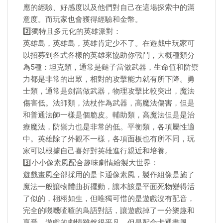
應的經驗、好感度以及他們對自己在這場探索中的滿
意度。而玩家也會獲得經驗和金幣。
2️⃣獨特且多元化的英雄派對：
英雄島，英雄島，英雄肯定少不了。在遊戲中玩家可
以招募到各式各樣的英雄來協助你戰鬥，大概種類分
為5種：坦克類，通常是鎚子當做武器，生命值和防禦
力都是非常的出眾，相對的攻擊能力就有所下降。勇
士類，通常是劍當做武器，物理攻擊比較突出，魔法
傷害低。法師類，法杖作為武器，高魔法傷害，但是
和普通法師一樣是個脆皮。輔助類，高魔法但是是治
療魔法，防禦力也是非常的低。平衡類，各項屬性適
中。英雄除了外觀不一樣，各項面板也有所不同，玩
家可以根據自己喜好對英雄進行親近和培養。
3️⃣小小像素風配合趣味劇情繪製大世界：
遊戲畫風全部採用的是卡通像素風，製作組像是施了
魔法一般讓物體曲折擺動，讓本該是平面死物變得活
了似的，栩栩如生，但唯獨可惜的是遊戲沒有配音，
完全的嘰嘰喳喳的鳥語對話，讓遊戲掉了一分樂趣和
享受。遊戲的劇情雖然很平凡，但是配合卡通畫風，