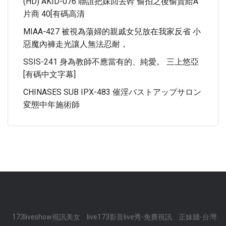
(HD) AKID-076 聯誼把妹回去幹 偷拍之後偷賣給A
片商 40[有碼高清
MIAA-427 被視為蕩婦的親戚女兒放在我家反省 小
惡魔內褲走光讓人無法忍耐，
SSIS-241 身為教師不應當有的、純愛。 三上悠亞
[有碼中文字幕]
CHINASES SUB IPX-483 催淫バストアップサロン
変態中年施術師
173liveshow視訊美女
live173影音live秀-免費視訊
正妹牆-台灣