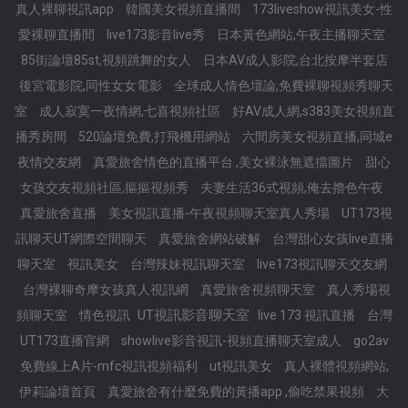
真人裸聊視訊app
韓國美女視頻直播間
173liveshow視訊美女-性
愛裸聊直播間
live173影音live秀
日本黃色網站,午夜主播聊天室
85街論壇85st,視頻跳舞的女人
日本AV成人影院,台北按摩半套店
後宮電影院,同性女女電影
全球成人情色壇論,免費裸聊視頻秀聊天
室
成人寂寞一夜情網,七喜視頻社區
好AV成人網,s383美女視頻直
播秀房間
520論壇免費,打飛機用網站
六間房美女視頻直播,同城e
夜情交友網
真愛旅舍情色的直播平台 ,美女裸泳無遮擋圖片
甜心
女孩交友視頻社區,摳摳視頻秀
夫妻生活36式視頻,俺去擼色午夜
真愛旅舍直播
美女視訊直播-午夜視頻聊天室真人秀場
UT173視
訊聊天UT網際空間聊天
真愛旅舍網站破解
台灣甜心女孩live直播
聊天室
視訊美女
台灣辣妹視訊聊天室
live173視訊聊天交友網
台灣裸聊奇摩女孩真人視訊網
真愛旅舍視頻聊天室
真人秀場視
UT視訊影音聊天室
頻聊天室
情色視訊
live 173 視訊直播
台灣
UT173直播官網
showlive影音視訊-視頻直播聊天室成人
go2av
免費線上A片-mfc視訊視頻福利
ut視訊美女
真人裸體視頻網站,
伊莉論壇首頁
真愛旅舍有什麼免費的黃播app ,偷吃禁果視頻
大