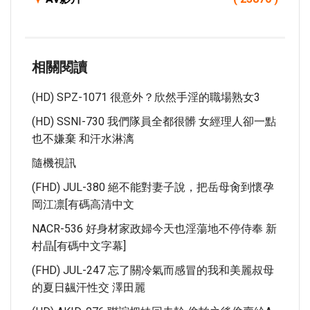
相關閱讀
(HD) SPZ-1071 很意外？欣然手淫的職場熟女3
(HD) SSNI-730 我們隊員全都很髒 女經理人卻一點
也不嫌棄 和汗水淋漓
隨機視訊
(FHD) JUL-380 絕不能對妻子說，把岳母肏到懷孕
岡江凛[有碼高清中文
NACR-536 好身材家政婦今天也淫蕩地不停侍奉 新
村晶[有碼中文字幕]
(FHD) JUL-247 忘了關冷氣而感冒的我和美麗叔母
的夏日飊汗性交 澤田麗