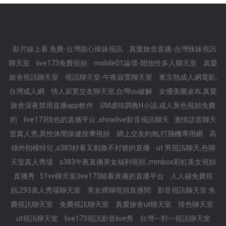
影片線上看 免費-台灣甜心辣妹視訊
真愛旅舍直播-台灣辣妹視訊
聊天室
live173免費視頻
mobile01論壇-開放性多人聊天室
真愛
旅舍視訊聊天室
視訊聊天室-午夜寂寞聊天室
東京熱成人網電影,
台灣成人網
情人寂寞交友聊天室,台灣uu破解
女優美圖桌布,真愛
旅舍深夜禁用直播app軟件
SM虐待調教H小說,成人黃色視頻免費
的
live173情色的直播平台 ,showlive影音視訊聊天
激情語音聊天
室真人秀,異性休閒保健按摩視頻
網上交友約炮,打飛機專用網
高
雄外拍模特兒 ,s383好看又刺激不封號的直播
ut 男視訊聊天,色聊
天室真人秀場
s383午夜直播美女福利視頻 ,mmbox彩虹美女視頻
直播秀
51vv聊天室,live173能看黃播的直播平台
人人碰免費視
頻,293真人秀場聊天室
美女裸聊視頻直播間
影音視訊聊天室 免
費視訊聊天室
免費視訊聊天室
真愛旅舍ut聊天室
情色聊天室
ut視訊聊天室
live173視訊影音live秀
台灣一對一視訊聊天室