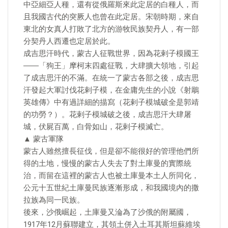
中亞細亞人種，還有從俄羅斯來此定居的白種人，而
且我國古代的突厥人也曾在此定居。宋朝時期，來自
東北的女真人打敗了北方的游牧民族契丹人，有一部
分契丹人西遷也定居於此。
成吉思汗時代，蒙古人征戰世界，因為花剌子模國王
――「狗王」摩柯末四處征戰，大肆擴大領地，引起
了成吉思汗的不滿。在統一了蒙古各部之後，成吉思
汗發起大軍討伐花剌子模，在金庸先生的小說《射鵰
英雄傳》中有過詳細的描寫（花剌子模城破全是郭靖
的功勞？）。花剌子模城破之後，成吉思汗大肆屠
城，伏屍百萬，白骨如山，花剌子模滅亡。
▲ 蒙古軍隊
蒙古人雖然擅長征伐，但是卻不能很好的管理他們所
得的土地，慢慢的蒙古人失去了對土庫曼的實際統
治，而留在這裡的蒙古人也被土庫曼本土人所同化，
公元十五世紀土庫曼民族逐漸形成，和我國境內的撒
拉族為同一民族。
後來，沙俄崛起，土庫曼又淪為了沙俄的附屬國，
1917年12月蘇聯建立，其領土併入土耳其斯坦蘇維埃