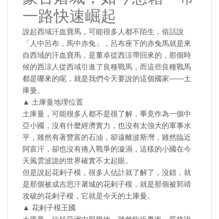
一路快速崛起
說起西域汗血寶馬，可能很多人都不陌生，俗話說
「人中呂布，馬中赤兔」，呂布座下的赤兔馬就是來
自西域的汗血寶馬，是董卓從西涼帶回來的，那個時
候的西涼人從西域引進了良種戰馬，而這些良種戰馬
都是哪來的呢，就是我們今天要說的這個國家――土
庫曼。
▲ 土庫曼地理位置
土庫曼，可能很多人都不是很了解，畢竟作為一個中
亞小國，沒有什麼經濟實力，也沒有太強大的軍事水
平，雖然有著豐富的石油，卻遠離波斯灣，雖然臨近
阿富汗，卻也沒有捲入戰爭的漩渦，這樣的小國在今
天風雲波詭的世界確實不太起眼。
但是說起花剌子模，很多人估計就了解了，沒錯，就
是那個被成吉思汗屠城的花剌子模，就是那個被郭靖
攻破的花剌子模，它就是今天的土庫曼。
▲ 花剌子模王國