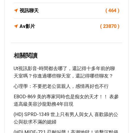
視訊聊天
( 464 )
Av影片
( 23870 )
相關閱讀
Ut視訊影音-時間都去哪了，還記得十多年前的聊
天室嗎？你進過哪些聊天室，還記得哪些聊友？
心理學：不要把老公當親人，感情再好也不行
EBOD-869 美的專家同時也是痴女的天才！！ 表參
道高級美容沙龍勤務4年目現
(HD) SPRD-1349 世上只有男人與女人 喜歡舔的公
公與欲求不滿的媳婦
(HD) MIDE-721 忍耐叫聲！高潮地獄！追擊沉默侵