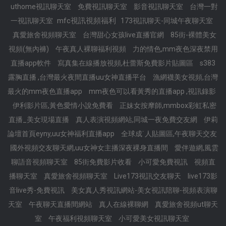
uthome視訊聊天室
免費視訊聊天室
影音視訊聊天室
台灣一對
mfc視訊視頻福利
一視訊聊天室
173視訊聊天-同城午夜聊天室
真愛旅舍視頻聊天室
台灣甜心女孩live直播官網
85街-裸體美女
視頻(無內褲)
午夜真人裸聊福利視頻
力的情色,mm夜色深夜禁用
直播app軟件
寫真集在線播放視頻,杜蕾斯免費影片貼圖區
s383
露胸直播 ,台灣最火夜間直播uu女神直播平台
漁網襪美女視頻,台灣
最火的mm夜色直播app
mm夜色可以看黃秀的直播app ,視訊錄影
伊利影片區,黃色愛情小說免費看
正妹女按摩師,mmbox彩虹私密
直播_美女現場直播
真人表演視頻網站,同城一夜免費交友網
伊莉
論壇首頁eyny,uu女神福利直播app
全球成˙人貼圖區,午夜聊天交友
國外視頻交友聊天網,uu女神女主播深夜裸身直播間
愛伴遊網,風雲
聊語音視頻聊天室
85街免費影片收看
小可愛免費視訊
視頻直
播聊天室
真愛旅舍視頻聊天室
Live173視訊交友聊天
live173影
音live秀-免費視訊
美女真人秀視訊網站-美女視訊陪聊-視頻表演聊
天室
午夜聊天直播間網站
真人在線裸聊網
真愛旅舍視頻ut聊天
室
午夜福利視頻聊天室
小可愛美女視訊聊天室