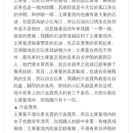
土庫曼，位於亞洲中部腹地，雖然臨近裏海，嚴格說
起來也是一個內陸國，其南部就是今天位於風口浪尖
的伊朗。和伊朗一樣，土庫曼境內也擁有著大量的石
油，但是因為缺少出海口，所以石油出口情況在前些
年並不是很好，但是隨著這些年來我國「一帶一路」
政策的實施，我國的石油管道鋪設到了土庫曼境內，
土庫曼憑藉著豐富的石油，也正在逐漸的富裕起來。
亞洲腹地自古以來就缺糧少水，土庫曼自然也不例
外，最先來到土庫曼定居的是來自古伊朗的塞西亞
人，他們逐水草而居，並且在很早之前就已經掌握了
養馬技術。而且，土庫曼的高原氣候，也適合良種戰
馬的生長，所以自古以來，我國的汗血寶馬都是出自
此處，關羽的赤兔馬，郭靖的小紅馬都是來自這裡。
現今世界上的汗血寶馬大約有三千多匹，大部分都在
土庫曼境內，而我國只有十一匹。
▲ 汗血寶馬
土庫曼不僅出產名貴的汗血寶馬，而且土庫曼境內的
女子也都非常漂亮，在我國人的眼中來看，有種異域
風情，土庫曼境內民族交錯複雜，不僅有來自伊朗的