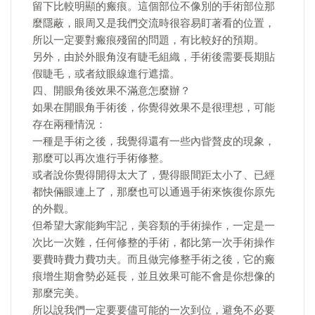
留下比較明顯的瘢痕。這個部位不像別的手術部位那
麼隱蔽，眼周又是我們交流時很容易盯著看的位置，
所以一定要對瘢痕殘留的問題，有比較好的預期。
另外，由於外眼角沒有睫毛組織，手術後需要長期貼
假睫毛，或者紋眼線進行遮擋。
四、開眼角後效果不滿意怎麼辦？
如果在開眼角手術後，你覺得效果不是很理想，可能
存在兩種情況：
一種是手術之後，我覺得還有一些內眥贅皮的現象，
那麼可以再次進行手術修整。
或者說你覺得開得太大了，覺得眼間距太小了、已經
都快倆眼連上了，那麼也可以通過手術來恢復你原先
的外觀。
但希望大家能夠牢記，美容類的手術操作，一定是一
次比一次難，任何修整的手術，都比第一次手術操作
要費時費力費功夫。而且做完修整手術之後，它的瘢
痕增生期會勢必延長，並且效果可能不會是你想像的
那麼完美。
所以說我們一定要要儘可能的一次到位，避免不必要