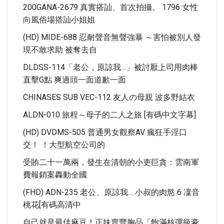
200GANA-2679 真實搭訕、首次拍攝。 1796 女性
向風俗場搭訕小姐姐
(HD) MIDE-688 忍耐聲音無聲強暴 ～害怕被別人發
現不敢求助 被奪去自
DLDSS-114「老公，原諒我…」被討厭上司用肉棒
直擊G點 爽過頭一面道歉一面
CHINASES SUB VEC-112 友人の母親 波多野結衣
ALDN-010 旅程～母子的二人之旅 [有碼中文字幕]
(HD) DVDMS-505 普通男女觀察AV 瘋狂手淫口
交！ ！大型航空公司的
受賄二十一萬兩，發生在清朝的小吏巨貪：雲南軍
費報銷案轟動全國
(FHD) ADN-235 老公、原諒我… 小叔的肉慾 6 凜音
桃花[有碼高清中
自己就是最佳麻豆！正妹賣豐胸品「飽滿核彈級豪