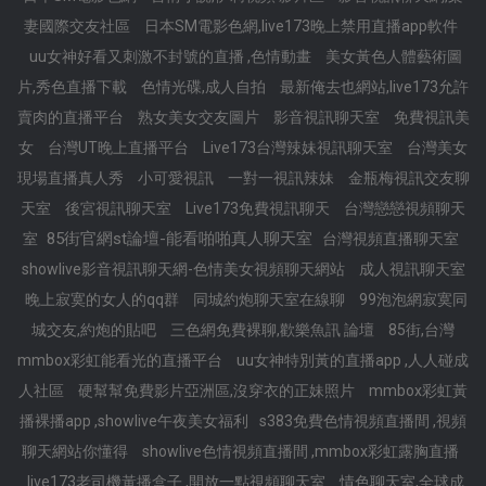
妻國際交友社區
日本SM電影色網,live173晚上禁用直播app軟件
uu女神好看又刺激不封號的直播 ,色情動畫
美女黃色人體藝術圖
片,秀色直播下載
色情光碟,成人自拍
最新俺去也網站,live173允許
賣肉的直播平台
熟女美女交友圖片
影音視訊聊天室
免費視訊美
女
台灣UT晚上直播平台
Live173台灣辣妹視訊聊天室
台灣美女
現場直播真人秀
小可愛視訊
一對一視訊辣妹
金瓶梅視訊交友聊
天室
後宮視訊聊天室
Live173免費視訊聊天
台灣戀戀視頻聊天
85街官網st論壇-能看啪啪真人聊天室
室
台灣視頻直播聊天室
showlive影音視訊聊天網-色情美女視頻聊天網站
成人視訊聊天室
晚上寂寞的女人的qq群
同城約炮聊天室在線聊
99泡泡網寂寞同
城交友,約炮的貼吧
三色網免費裸聊,歡樂魚訊 論壇
85街,台灣
mmbox彩虹能看光的直播平台
uu女神特別黃的直播app ,人人碰成
人社區
硬幫幫免費影片亞洲區,沒穿衣的正妹照片
mmbox彩虹黃
播裸播app ,showlive午夜美女福利
s383免費色情視頻直播間 ,視頻
聊天網站你懂得
showlive色情視頻直播間 ,mmbox彩虹露胸直播
live173老司機黃播盒子 ,開放一點視頻聊天室
情色聊天室,全球成