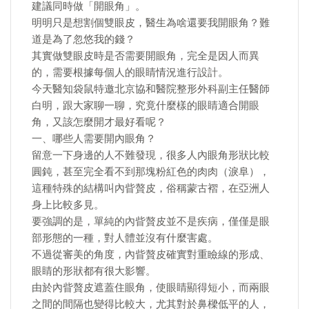
建議同時做「開眼角」。
明明只是想割個雙眼皮，醫生為啥還要我開眼角？難
道是為了忽悠我的錢？
其實做雙眼皮時是否需要開眼角，完全是因人而異
的，需要根據每個人的眼睛情況進行設計。
今天醫知袋鼠特邀北京協和醫院整形外科副主任醫師
白明，跟大家聊一聊，究竟什麼樣的眼睛適合開眼
角，又該怎麼開才最好看呢？
一、哪些人需要開內眼角？
留意一下身邊的人不難發現，很多人內眼角形狀比較
圓鈍，甚至完全看不到那塊粉紅色的肉肉（淚阜），
這種特殊的結構叫內眥贅皮，俗稱蒙古褶，在亞洲人
身上比較多見。
要強調的是，單純的內眥贅皮並不是疾病，僅僅是眼
部形態的一種，對人體並沒有什麼害處。
不過從審美的角度，內眥贅皮確實對重瞼線的形成、
眼睛的形狀都有很大影響。
由於內眥贅皮遮蓋住眼角，使眼睛顯得短小，而兩眼
之間的間隔也變得比較大，尤其對於鼻樑低平的人，