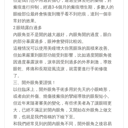
但是我們也不用過於擔心，通過塗抹去疤的藥物，對
瘢痕進行抑制，經過3-6個月的瘢痕增生期，多數人的
眼瞼部位最終會恢復到幾乎看不到疤痕，達到一個非
常好的效果。
2.眼睛露白過多
內眼角並不是開的越大越好，內眼角開的過度，眼白
的部分暴露過多，眼神會變得比較凶。
這種情況可以使用美瞳增大你黑眼珠的面積來改善。
但如果嚴重到眼部功能受到影響，比如過度開眼角後
因過度暴露淚阜，淚阜因受到過多的外界刺激，導致
眼乾、疼痛和長期迎風流淚，就需要進行手術修復
了。
三、開外眼角要謹慎！
以往臨床上，開外眼角手術多用於先天的小眼畸形，
或者由於外傷、燒傷後瘢痕的攣縮導致的眼裂短小。
但近年來隨著審美的變化，有些求美者為了讓眼睛更
大，已經不滿足於開內眼角，又開始在外眼角上做文
章，也就是我們俗稱的下瞼下至。
和我們經常見到的開內眼角不同，開外眼角之後容易