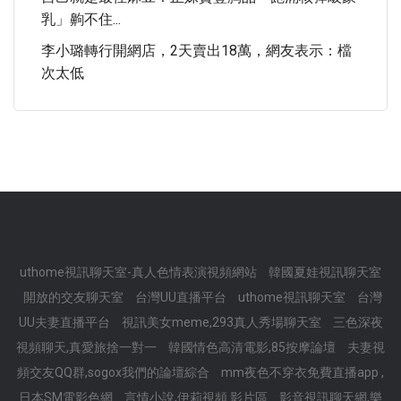
乳」齁不住...
李小璐轉行開網店，2天賣出18萬，網友表示：檔
次太低
uthome視訊聊天室-真人色情表演視頻網站
韓國夏娃視訊聊天室
開放的交友聊天室
台灣UU直播平台
uthome視訊聊天室
台灣
UU夫妻直播平台
視訊美女meme,293真人秀場聊天室
三色深夜
視頻聊天,真愛旅捨一對一
韓國情色高清電影,85按摩論壇
夫妻視
頻交友QQ群,sogox我們的論壇綜合
mm夜色不穿衣免費直播app ,
日本SM電影色網
言情小說,伊莉視頻 影片區
影音視訊聊天網,樂