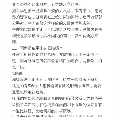
會看眼睛看起來無神、五官缺乏立體感。
如果你想要一雙顧盼生姿的大眼睛，或者平行、開扇
形的雙眼皮，就需要在重瞼手術的同時，進行內眥贅
皮手術，將內眥贅這塊多餘的皮膚修整和去除。
合理的眥贅皮手術，可以增大眼裂長度，改善內眼角
和雙眼皮的形狀，縮小兩眼的間距，讓五官更顯立
體。
二、開內眼角手術有風險嗎？
任何手術操作都存在風險，皮膚都會留下一定的痕
迹，因為沒有疤痕就不會有傷口的癒合，開眼角手術
也一樣。
1.疤痕
和雙眼皮手術不同，開眼角手術有一個顯著的缺點，
就是約有50%的人術後會留有比較明顯的瘢痕，需要
通過化妝進行遮蓋。
從我們的臨床經驗和大量的病例統計來看，內眼角手
術後半年左右，在你的鼻樑兩側和下眼瞼的位置會有
一道比較紅、比較明顯的手術痕迹。